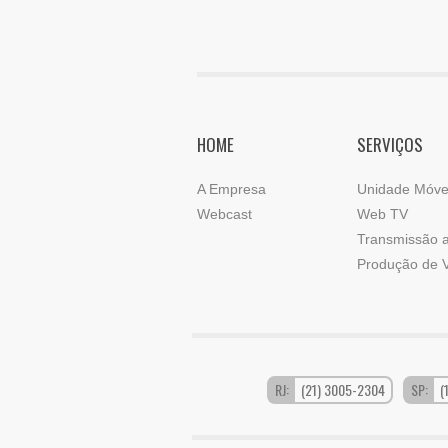
HOME
SERVIÇOS
A Empresa
Unidade Móve
Webcast
Web TV
Transmissão a
Produção de 
RJ:
(21) 3005-2304
SP:
(