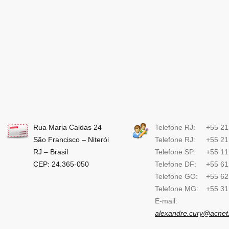
Rua Maria Caldas 24
Telefone RJ:
+55 21
São Francisco – Niterói
Telefone RJ:
+55 21
RJ – Brasil
Telefone SP:
+55 11
CEP: 24.365-050
Telefone DF:
+55 61
Telefone GO:
+55 62
Telefone MG:
+55 31
E-mail:
alexandre.cury@acnet